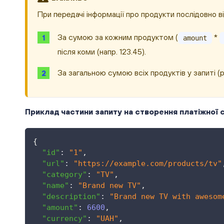
При передачі інформації про продукти послідовно в
За сумою за кожним продуктом (
*
amount
після коми (напр. 123.45).
За загальною сумою всіх продуктів у запиті (p
Приклад частини запиту на створення платіжної с
{
"id"
:
"1"
,
"url"
:
"https://example.com/products/tv"
"category"
:
"TV"
,
"name"
:
"Brand new TV"
,
"description"
:
"Brand new TV with awesom
"amount"
:
6600
,
"currency"
:
"UAH"
,