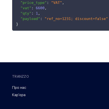
"price_type"
:
"VAT"
,
"vat"
:
6600
,
"qty"
:
1
,
"payload"
:
"ref_no=1231; discount=false"
}
TRANZZO
Про нас
Кар'єра