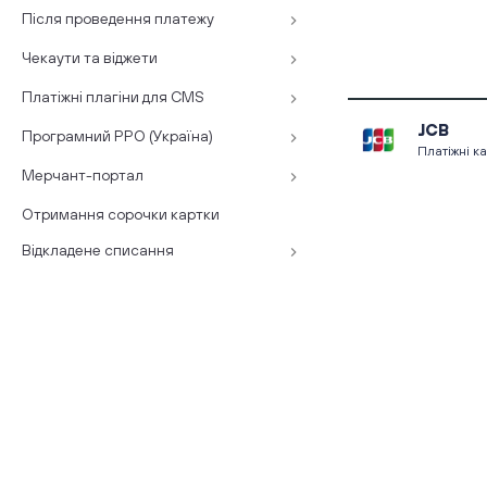
Після проведення платежу
Чекаути та віджети
Платіжні плагіни для CMS
JCB
Програмний РРО (Україна)
Платіжні к
Мерчант-портал
Отримання сорочки картки
Відкладене списання