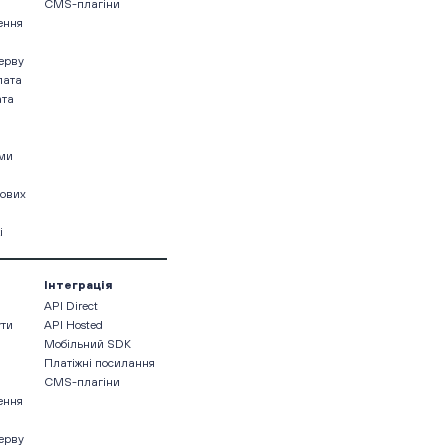
CMS-плагіни
ення
ерву
лата
ата
ами
кових
і
Інтеграція
API Direct
ути
API Hosted
Мобільний SDK
Платіжні посилання
CMS-плагіни
ення
ерву