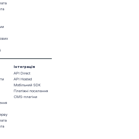
лата
ата
ами
кових
і
Інтеграція
API Direct
ути
API Hosted
Мобільний SDK
Платіжні посилання
CMS-плагіни
ення
ерву
лата
ата