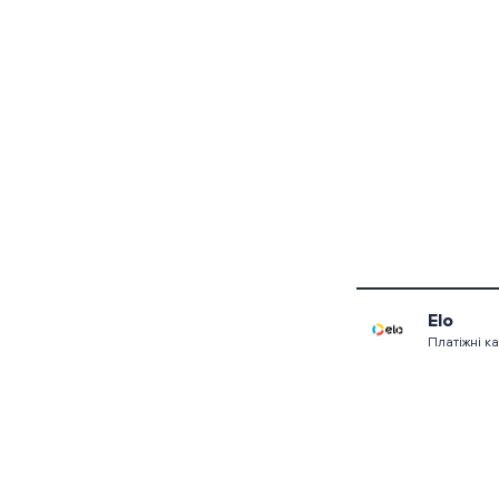
Elo
Платіжні к