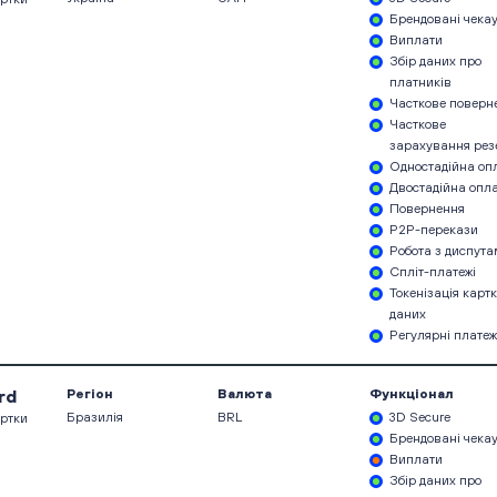
Брендовані чека
Виплати
Збір даних про
платників
Часткове поверн
Часткове
зарахування рез
Одностадійна оп
Двостадійна опл
Повернення
P2P-перекази
Робота з диспут
Спліт-платежі
Токенізація карт
даних
Регулярні платеж
rd
Регіон
Валюта
Функціонал
Бразилія
BRL
3D Secure
артки
Брендовані чека
Виплати
Збір даних про