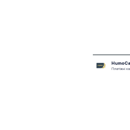
HumoCa
Платіжні к