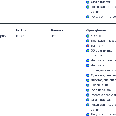
Спліт-платежі
Токенізація карт
даних
Регулярні платеж
Регіон
Валюта
Функціонал
Japan
JPY
3D Secure
артки
Брендовані чека
Виплати
Збір даних про
платників
Часткове поверн
Часткове
зарахування рез
Одностадійна оп
Двостадійна опл
Повернення
P2P-перекази
Робота з диспут
Спліт-платежі
Токенізація карт
даних
Регулярні платеж