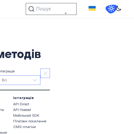
Пошук
методів
нтеграція
Інтеграція
API Direct
ути
API Hosted
Мобільний SDK
Платіжні посилання
CMS-плагіни
ення