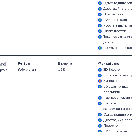
Одностадійна оп
Двостадійна опл
Повернення
P2P-перекази
Робота з диспут
Спліт-платежі
Токенізація карт
даних
Регулярні платеж
rd
Регіон
Валюта
Функціонал
Узбекистан
UZS
3D Secure
артки
Брендовані чека
Виплати
Збір даних про
платників
Часткове поверн
Часткове
зарахування рез
Одностадійна оп
Двостадійна опл
Повернення
P2P-перекази