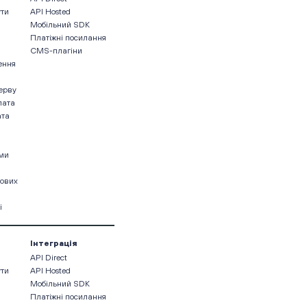
ути
API Hosted
Мобільний SDK
Платіжні посилання
CMS-плагіни
ення
ерву
лата
ата
ами
кових
і
Інтеграція
API Direct
ути
API Hosted
Мобільний SDK
Платіжні посилання