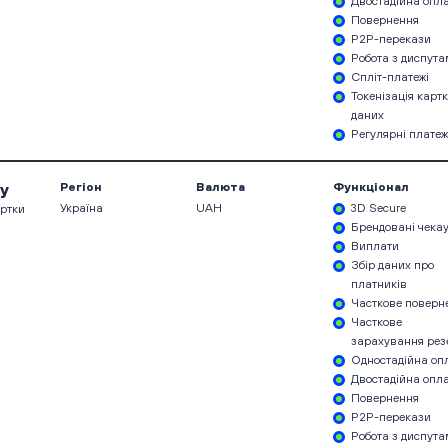
Двостадійна опл
Повернення
P2P-перекази
Робота з диспут
Спліт-платежі
Токенізація карт
даних
Регулярні платеж
y
Регіон
Валюта
Функціонал
Україна
UAH
3D Secure
артки
Брендовані чека
Виплати
Збір даних про
платників
Часткове поверн
Часткове
зарахування рез
Одностадійна оп
Двостадійна опл
Повернення
P2P-перекази
Робота з диспут