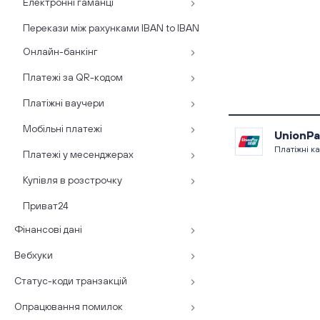
Електронні гаманці
Перекази між рахунками IBAN to IBAN
Онлайн-банкінг
Платежі за QR-кодом
Платіжні ваучери
Мобільні платежі
UnionPa
Платіжні к
Платежі у месенджерах
Купівля в розстрочку
Приват24
Фінансові дані
Вебхуки
Статус-коди транзакцій
Опрацювання помилок