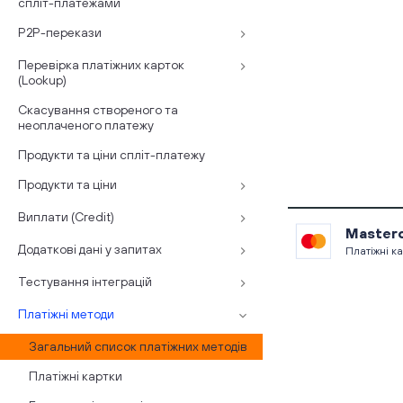
спліт-платежами
P2P-перекази
Перевірка платіжних карток
(Lookup)
Скасування створеного та
неоплаченого платежу
Продукти та ціни спліт-платежу
Продукти та ціни
Виплати (Credit)
Master
Додаткові дані у запитах
Платіжні к
Тестування інтеграцій
Платіжні методи
Загальний список платіжних методів
Платіжні картки