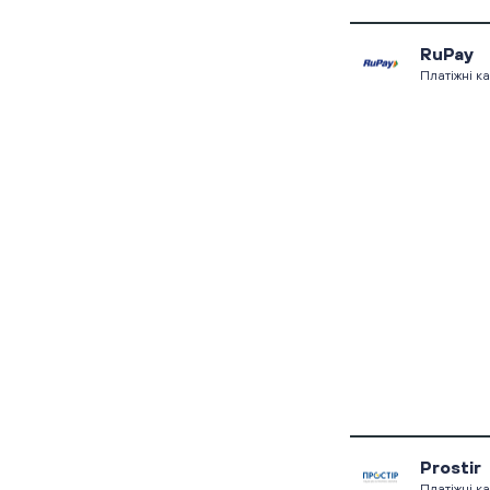
RuPay
Платіжні к
Prostir
Платіжні к