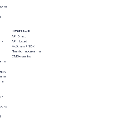
кових
і
Інтеграція
API Direct
ути
API Hosted
Мобільний SDK
Платіжні посилання
CMS-плагіни
ення
ерву
лата
ата
ами
кових
і