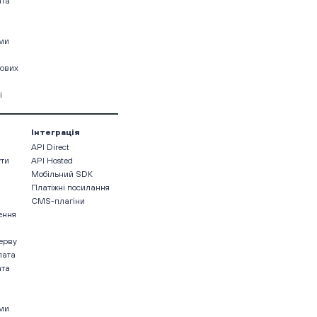
ата
ами
кових
і
Інтеграція
API Direct
ути
API Hosted
Мобільний SDK
Платіжні посилання
CMS-плагіни
ення
ерву
лата
ата
ами