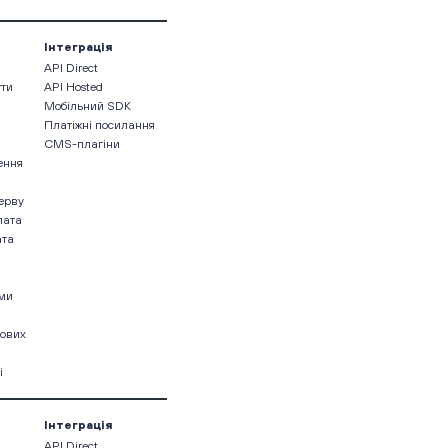
Інтеграція
API Direct
ути
API Hosted
Мобільний SDK
Платіжні посилання
CMS-плагіни
ення
ерву
лата
ата
ами
кових
і
Інтеграція
API Direct