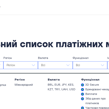
ний список платіжних 
Регіон
Валюта
Функціонал
І
Регіон
Валюта
Функціонал
Міжнародний
BRL, EUR, JPY, KES,
3D Secure
артки
KZT, TRY, UAH, USD
Брендовані чека
Виплати
Збір даних про
платників
Часткове поверн