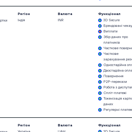
Регіон
Валюта
Функціонал
Індія
INR
3D Secure
артки
Брендовані чека
Виплати
Збір даних про
платників
Часткове поверн
Часткове
зарахування рез
Одностадійна оп
Двостадійна опл
Повернення
P2P-перекази
Робота з диспут
Спліт-платежі
Токенізація карт
даних
Регулярні платеж
Регіон
Валюта
Функціонал
Україна
UAH
3D Secure
артки