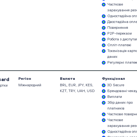
Часткове
зарахування рез
Одностадійна оп
Двостадійна опл
Повернення
P2P-перекази
Робота з диспут
Спліт-платежі
Токенізація карт
даних
Регулярні платеж
card
Регіон
Валюта
Функціонал
Міжнародний
BRL, EUR, JPY, KES,
3D Secure
артки
KZT, TRY, UAH, USD
Брендовані чека
Виплати
Збір даних про
платників
Часткове поверн
Часткове
зарахування рез
Одностадійна оп