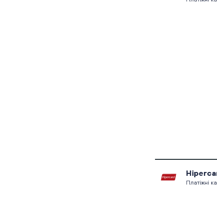
Hiperca
Платіжні к