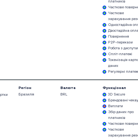
платників
Часткове поверн
Часткове
зарахування рез
Одностадійна оп
Двостадійна опл
Повернення
P2P-перекази
Робота з диспут
Спліт-платежі
Токенізація карт
даних
Регулярні платеж
Регіон
Валюта
Функціонал
Бразилія
BRL
3D Secure
артки
Брендовані чека
Виплати
Збір даних про
платників
Часткове поверн
Часткове
зарахування рез