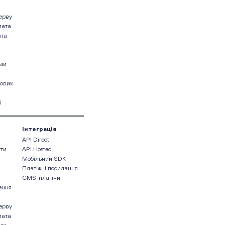
ерву
лата
ата
ами
кових
і
Інтеграція
API Direct
ути
API Hosted
Мобільний SDK
Платіжні посилання
CMS-плагіни
ення
ерву
лата