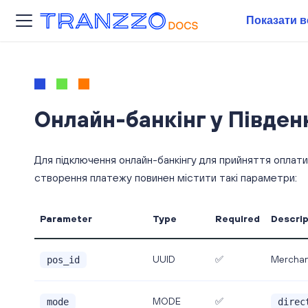
Показати в
Онлайн-банкінг у Півден
Для підключення онлайн-банкінгу для прийняття оплати 
створення платежу повинен містити такі параметри:
Parameter
Type
Required
Descrip
Merchant'
UUID
✅
pos_id
MODE
✅
mode
direc