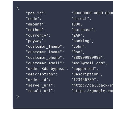
{
    "pos_id":           "00000000-0000-000
    "mode":             "direct",
    "amount":           1000,
    "method":           "purchase",
    "currency":         "ZAR",
    "payway":           "banking",
    "customer_fname":   "John",
    "customer_lname":   "Doe",
    "customer_phone":   "380999999999",
    "customer_email":   "
mail@mail.com
",
    "order_3ds_bypass": "supported",
    "description":      "Description",
    "order_id":         "123456789",
    "server_url":       "http://callback-s
    "result_url":       "https://google.co
}