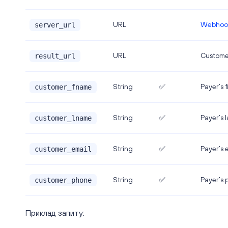
URL
Webhoo
server_url
URL
Customer
result_url
String
✅
Payer’s 
customer_fname
String
✅
Payer’s 
customer_lname
String
✅
Payer’s 
customer_email
String
✅
Payer’s
customer_phone
Приклад запиту: