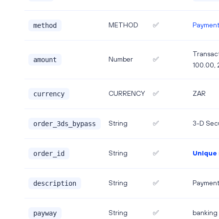
Payment
METHOD
✅
method
Transact
Number
✅
amount
100.00, 
CURRENCY
✅
ZAR
currency
String
✅
3-D Secu
order_3ds_bypass
String
✅
Unique
order_id
String
✅
Payment
description
String
✅
banking
payway