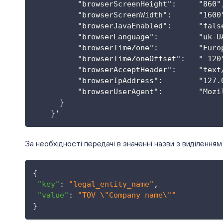
          "browserScreenHeight":     "860"
          "browserScreenWidth":      "1600
          "browserJavaEnabled":      "fals
          "browserLanguage":         "uk-U
          "browserTimeZone":         "Euro
          "browserTimeZoneOffset":   "-120
          "browserAcceptHeader":     "text
          "browserIpAddress":        "127.
          "browserUserAgent":        "Mozi
      }
    }'
За необхідності передачі в значенні назви з виділенням
{
"key"
:
"legal_entity_name"
,
"value"
:
"TOV \"Company name\""
}