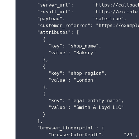
      "server_url":       "https://callbac
      "result_url":       "https://example
      "payload":          "sale=true",
      "customer_referrer": "https://exampl
      "attributes": [
        {
          "key": "shop_name",
          "value": "Bakery"
        },
        {
          "key": "shop_region",
          "value": "London"
        },
        {
          "key": "legal_entity_name",
          "value": "Smith & Loyd LLC"
        }
      ],
      "browser_fingerprint": {
          "browserColorDepth":       "24",