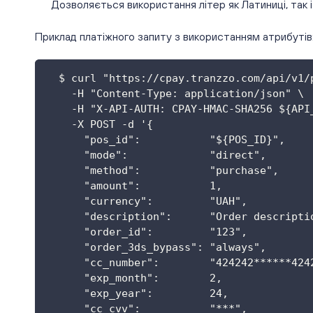
Дозволяється використання літер як Латиниці, так і
Приклад платіжного запиту з використанням атрибутів
  $ curl "https://cpay.tranzzo.com/api/v1/
    -H "Content-Type: application/json" \
    -H "X-API-AUTH: CPAY-HMAC-SHA256 ${API
    -X POST -d '{
      "pos_id":           "${POS_ID}",
      "mode":             "direct",
      "method":           "purchase",
      "amount":           1,
      "currency":         "UAH",
      "description":      "Order descripti
      "order_id":         "123",
      "order_3ds_bypass": "always",
      "cc_number":        "424242******424
      "exp_month":        2,
      "exp_year":         24,
      "cc_cvv":           "***",