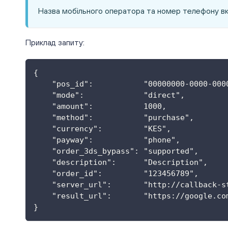
Назва мобільного оператора та номер телефону вк
Приклад запиту:
{
    "pos_id":           "00000000-0000-000
    "mode":             "direct",
    "amount":           1000,
    "method":           "purchase",
    "currency":         "KES",
    "payway":           "phone",
    "order_3ds_bypass": "supported",
    "description":      "Description",
    "order_id":         "123456789",
    "server_url":       "http://callback-s
    "result_url":       "https://google.co
}