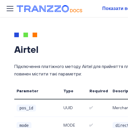
Показати в
Airtel
Підключення платіжного методу Airtel для прийняття пл
повинен містити такі параметри:
Parameter
Type
Required
Descrip
Merchant'
UUID
✅
pos_id
MODE
✅
mode
direc