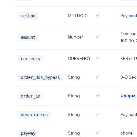
Payment
METHOD
✅
method
Transact
Number
✅
amount
100.00, 
CURRENCY
✅
KES or 
currency
String
✅
3-D Secu
order_3ds_bypass
String
✅
Unique
order_id
String
✅
Payment
description
String
✅
phone
payway